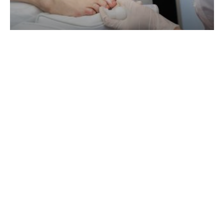
Коли варто звернутися до подолога: головні
сигнали
БІЗНЕС ТА ФІНАНСИ