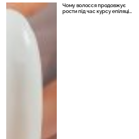
Чому волосся продовжує
рости під час курсу епіляції
бікіні