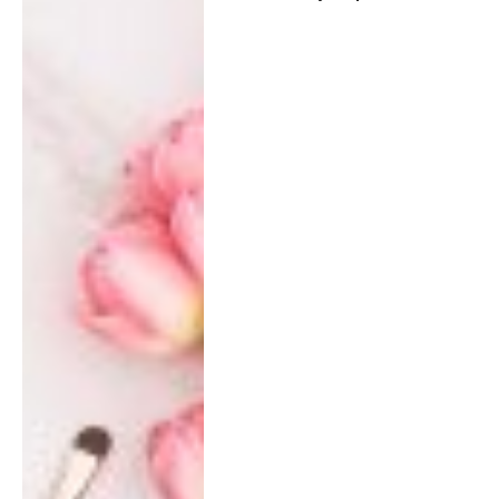
склади і на що звернути
увагу