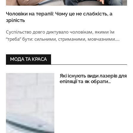
Чоловіки на терапії: Чому це не слабкість, а
зрілість
Суспільство довго диктувало чоловікам, якими їм
“треба” бути: сильними, стриманими, мовчазними.
Особливо — коли йдеться…
МОДА ТА КРАСА
Які існують види лазерів для
епіляції та як обрати
найкращий?