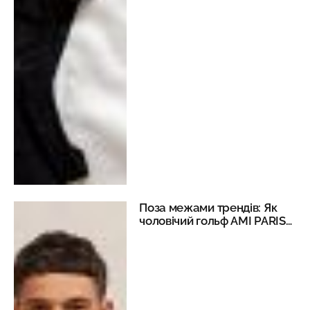
Поза межами трендів: Як
чоловічий гольф AMI PARIS
став новою уніформою
мегаполіса